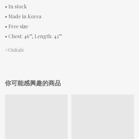
• In stock 

• Made in Korea 

• Free size 

• Chest: 46”, Length: 42”
OnSale
你可能感興趣的商品